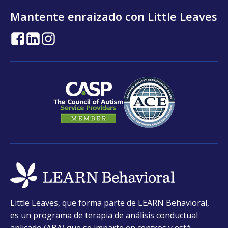
Mantente enraizado con Little Leaves
opens
opens
opens
in
in
in
a
a
a
new
new
new
tab
tab
tab
opens
Little Leaves, que forma parte de LEARN Behavioral,
in
es un programa de terapia de análisis conductual
a
aplicado (ABA) que se imparte en centros y está