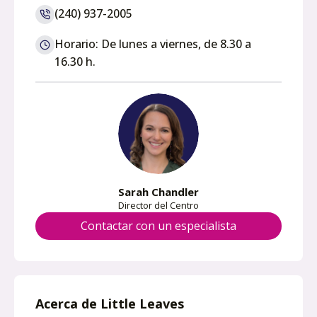
p
(240) 937-2005
e
n
Horario: De lunes a viernes, de 8.30 a
s
16.30 h.
i
n
a
n
e
w
t
Sarah Chandler
a
Director del Centro
b
Contactar con un especialista
Acerca de Little Leaves