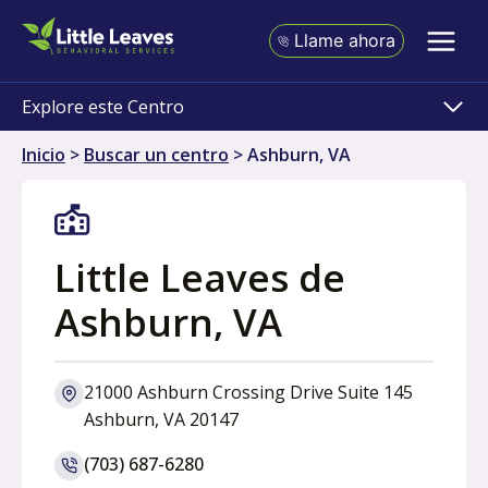
Ir
al
Llame ahora
contenido
Explore este Centro
Inicio
>
Buscar un centro
>
Ashburn, VA
Little Leaves de
Ashburn, VA
21000 Ashburn Crossing Drive Suite 145
o
Ashburn, VA 20147
p
(703) 687-6280
e