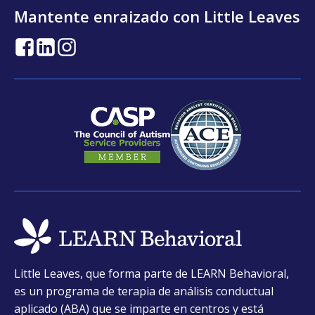
Mantente enraizado con Little Leaves
opens
opens
opens
in
in
in
a
a
a
new
new
new
tab
tab
tab
opens
Little Leaves, que forma parte de LEARN Behavioral,
in
es un programa de terapia de análisis conductual
a
aplicado (ABA) que se imparte en centros y está
new