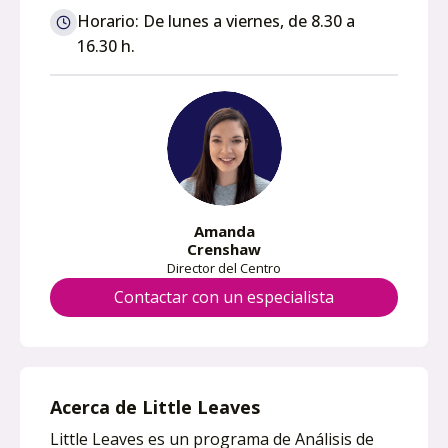
n
Horario: De lunes a viernes, de 8.30 a
s
16.30 h.
i
n
a
n
e
w
t
Amanda
a
Crenshaw
b
Director del Centro
Contactar con un especialista
Acerca de Little Leaves
Little Leaves es un programa de Análisis de