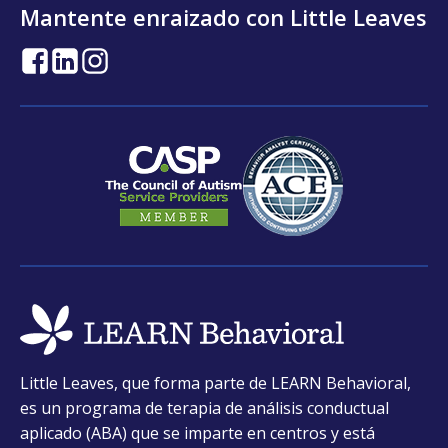
Mantente enraizado con Little Leaves
opens
opens
opens
in
in
in
a
a
a
new
new
new
tab
tab
tab
opens
Little Leaves, que forma parte de LEARN Behavioral,
in
es un programa de terapia de análisis conductual
a
aplicado (ABA) que se imparte en centros y está
new